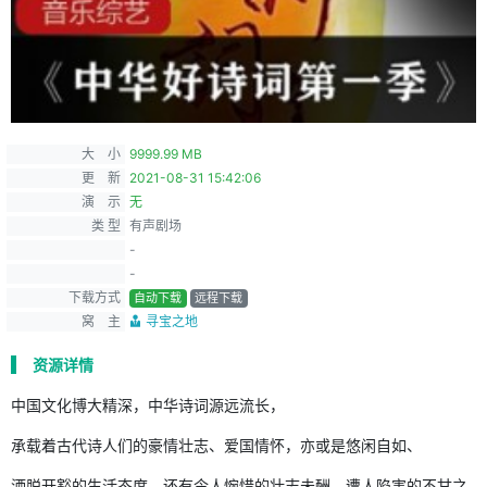
大 小
9999.99 MB
更 新
2021-08-31 15:42:06
演 示
无
类 型
有声剧场
-
-
下载方式
自动下载
远程下载
窝 主
寻宝之地
资源详情
中国文化博大精深，中华诗词源远流长，
承载着古代诗人们的豪情壮志、爱国情怀，亦或是悠闲自如、
洒脱开豁的生活态度，还有令人惋惜的壮志未酬、遭人陷害的不甘之